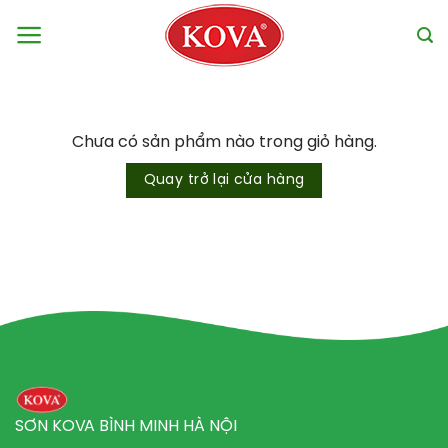
Bỏ
qua
nội
dung
Chưa có sản phẩm nào trong giỏ hàng.
Quay trở lại cửa hàng
SƠN KOVA BÌNH MINH HÀ NỘI