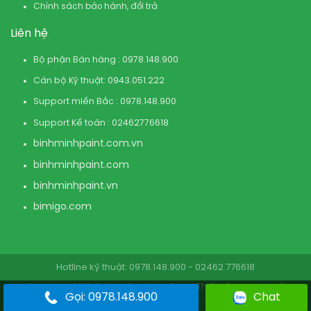
Chính sách bảo hành, đổi trả
Liên hệ
Bộ phận Bán hàng : 0978.148.900
Cán bộ Kỹ thuật: 0943.051.222
Support miền Bắc : 0978.148.900
Support Kế toán : 02462776618
binhminhpaint.com
.vn
binhminhpaint.com
binhminhpaint.vn
bimigo.com
Hotline kỹ thuật: 0978.148.900 - 02462.776618
Copyright 2019 © KovaBinhMinh.Com . Thiết kế website bởi
Gọi: 0978.148.900
Chat
BinhMinhPaint.Com