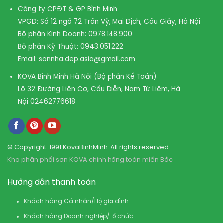
Công ty CPĐT & GP Bình Minh
VPGD: Số 12 ngõ 72 Trần Vỹ, Mai Dịch, Cầu Giấy, Hà Nội
Bộ phận Kinh Doanh:
0978.148.900
Bộ phận Kỹ Thuật:
0943.051.222
Email:
sonnha.dep.asia@gmail.com
KOVA Bình Minh Hà Nội (Bộ phận Kế Toán)
Lô 32 Đường Liên Cơ, Cầu Diễn, Nam Từ Liêm, Hà
Nội
02462776618
© Copyright: 1991 KovaBinhMinh. All rights reserved.
Kho phân phối sơn KOVA chính hãng toàn miền Bắc
Hướng dẫn thanh toán
Khách hàng Cá nhân/Hộ gia đình
Khách hàng Doanh nghiệp/Tổ chức