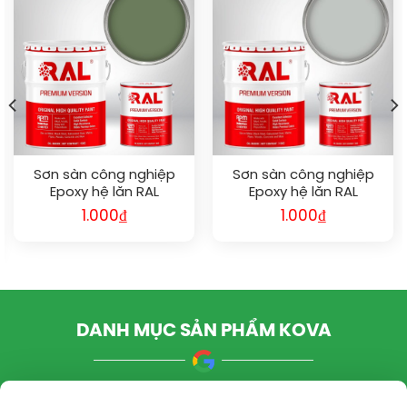
Sơn sàn công nghiệp
Sơn sàn công nghiệp
Epoxy hệ lăn RAL
Epoxy hệ lăn RAL
RAFLOOR GUARD RAL
RAFLOOR GUARD RAL
1.000
₫
1.000
₫
6011
7035
₫.
DANH MỤC SẢN PHẨM KOVA