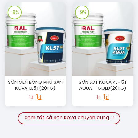
1₫.
1₫.
-9%
-9%
SƠN MEN BÓNG PHỦ SÀN
SƠN LÓT KOVA KL- 5T
KOVA KL5T(20KG)
AQUA – GOLD(20KG)
Giá
Giá
Giá
Giá
1
₫
1
₫
1
₫
1
₫
gốc
hiện
gốc
hiện
là:
tại
là:
tại
1₫.
là:
1₫.
là:
1₫.
1₫.
Xem tất cả Sơn Kova chuyên dụng