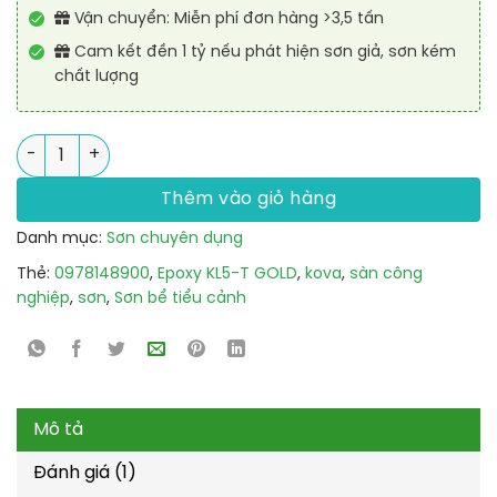
Vận chuyển: Miễn phí đơn hàng >3,5 tấn
Cam kết đền 1 tỷ nếu phát hiện sơn giả, sơn kém
chất lượng
Sơn KOVA sàn công nghiệp Epoxy KL5-T GOLD - Mã màu xanh 
Thêm vào giỏ hàng
Danh mục:
Sơn chuyên dụng
Thẻ:
0978148900
,
Epoxy KL5-T GOLD
,
kova
,
sàn công
nghiệp
,
sơn
,
Sơn bể tiểu cảnh
Mô tả
Đánh giá (1)