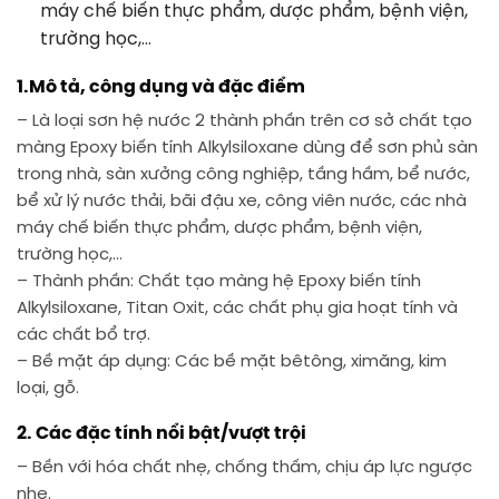
máy chế biến thực phẩm, dược phẩm, bệnh viện,
trường học,…
1.Mô tả, công dụng và đặc điểm
– Là loại sơn hệ nước 2 thành phần trên cơ sở chất tạo
màng Epoxy biến tính Alkylsiloxane dùng để sơn phủ sàn
trong nhà, sàn xưởng công nghiệp, tầng hầm, bể nước,
bể xử lý nước thải, bãi đậu xe, công viên nước, các nhà
máy chế biến thực phẩm, dược phẩm, bệnh viện,
trường học,…
– Thành phần: Chất tạo màng hệ Epoxy biến tính
Alkylsiloxane, Titan Oxit, các chất phụ gia hoạt tính và
các chất bổ trợ.
– Bề mặt áp dụng: Các bề mặt bêtông, ximăng, kim
loại, gỗ.
2. Các đặc tính nổi bật/vượt trội
– Bền với hóa chất nhẹ, chống thấm, chịu áp lực ngược
nhẹ.