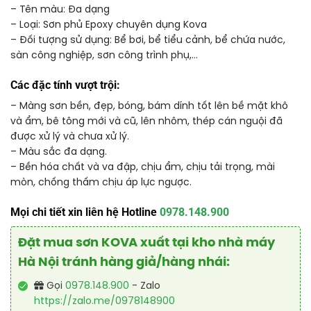
– Tên màu: Đa dạng
– Loại: Sơn phủ Epoxy chuyên dụng Kova
– Đối tượng sử dụng: Bể bơi, bể tiểu cảnh, bể chứa nước,
sàn công nghiệp, sơn công trình phụ,…
Các đặc tính vượt trội:
– Màng sơn bền, đẹp, bóng, bám dính tốt lên bề mặt khô
và ẩm, bê tông mới và cũ, lên nhôm, thép cán nguội đã
được xử lý và chưa xử lý.
– Màu sắc đa dạng.
– Bền hóa chất và va đập, chịu ẩm, chịu tải trọng, mài
mòn, chống thấm chịu áp lực ngược.
Mọi chi tiết xin liên hệ Hotline
0978.148.900
Đặt mua sơn KOVA xuất tại kho nhà máy
Hà Nội tránh hàng giả/hàng nhái:
Gọi
0978.148.900
- Zalo
https://zalo.me/0978148900