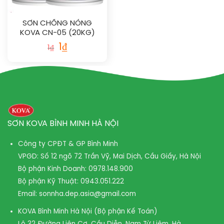
SƠN CHỐNG NÓNG
KOVA CN-05 (20KG)
Giá
Giá
1
₫
1
₫
gốc
hiện
là:
tại
1₫.
là:
1₫.
SƠN KOVA BÌNH MINH HÀ NỘI
Công ty CPĐT & GP Bình Minh
VPGD: Số 12 ngõ 72 Trần Vỹ, Mai Dịch, Cầu Giấy, Hà Nội
Bộ phận Kinh Doanh:
0978.148.900
Bộ phận Kỹ Thuật:
0943.051.222
Email:
sonnha.dep.asia@gmail.com
KOVA Bình Minh Hà Nội (Bộ phận Kế Toán)
Lô 32 Đường Liên Cơ, Cầu Diễn, Nam Từ Liêm, Hà