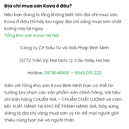
Địa chỉ mua sơn Kova ở đâu?
Nếu bạn đang lo lắng không biết tìm địa chỉ mua sơn
Kova ở đâu thì hãy lưu ngay địa chỉ vàng mua sơn chất
lượng này lại ngay.
Tổng kho sơn Kova Hà Nội
Công ty CP Đầu Tư và Giải Pháp Bình Minh
12/72 Trần Vỹ, Mai Dịch, Q. Cầu Giấy, Hà Nội
Hotline:
0978148900
–
0943.051.222
Đến với Tổng kho sơn Kova Bình Minh bạn có thể tin
tưởng lựa chọn các sản phẩm sơn chính hãng. Với tiêu
chí bán hàng CHUẨN GIÁ – CHUẨN CHẤT LƯỢNG và cam
kết XUẤT HÀNG TẠI KHO ĐỂ TRÁNH HÀNG GIẢ. Đây xứng
đáng là địa chỉ vàng mua sơn uy tín để mọi người giới
thiệu cùng bạn bè và người thân.