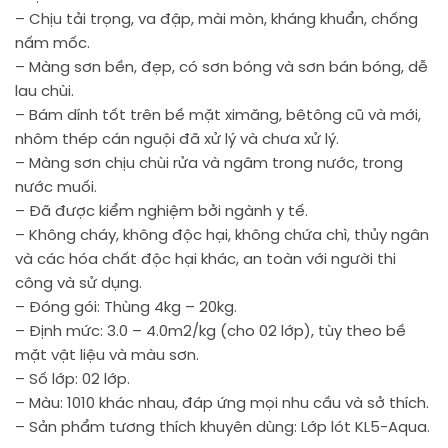
– Chịu tải trọng, va đập, mài mòn, kháng khuẩn, chống
nấm mốc.
– Màng sơn bền, đẹp, có sơn bóng và sơn bán bóng, dễ
lau chùi.
– Bám dính tốt trên bề mặt ximăng, bêtông cũ và mới,
nhôm thép cán nguội đã xử lý và chưa xử lý.
– Màng sơn chịu chùi rửa và ngâm trong nước, trong
nước muối.
– Đã được kiểm nghiệm bởi ngành y tế.
– Không cháy, không độc hại, không chứa chì, thủy ngân
và các hóa chất độc hại khác, an toàn với người thi
công và sử dụng.
– Đóng gói: Thùng 4kg – 20kg.
– Định mức: 3.0 – 4.0m2/kg (cho 02 lớp), tùy theo bề
mặt vật liệu và màu sơn.
– Số lớp: 02 lớp.
– Màu: 1010 khác nhau, đáp ứng mọi nhu cầu và sở thích.
– Sản phẩm tương thích khuyên dùng: Lớp lót KL5-Aqua.