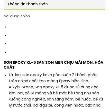
Thông tin thanh toán
Nội dung chính
SƠN EPOXY KL-5 SÀN SƠN MEN CHỊU MÀI MÒN, HÓA
CHẤT
Là loại sơn epoxy kova gốc nước 2 thành phần
trên cơ sở chất tạo màng Epoxy biến tính
Alkylsiloxane, Sơn epoxy kl-5 được sử dụng cho
kim loại, gỗ, xi măng và bề mặt bê tông như sàn
xưởng công nghiệp, sàn tầng hầm, bể nước, bể xử
lý nước thải, bãi đậu xe, công viên nước, các nhà