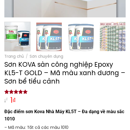
Trang chủ
/
Sơn chuyên dụng
Sơn KOVA sàn công nghiệp Epoxy
KL5-T GOLD – Mã màu xanh dương –
Sơn bể tiểu cảnh
5.00
1
trên 5
Giá
Giá
₫
1
₫
1
dựa trên
gốc
hiện
đánh giá
Đặc điểm sơn Kova Nhà Máy KL5T – Đa dạng về màu sắc
là:
tại
1010
1₫.
là:
1₫.
– Mã màu: Tất cả các màu 1010