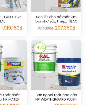
P TEXKOTE vs
Sơn lót cho bề mặt kim
RAL
loại như sắt, thép,…TILAC
GREY PRIMER vs RAL
Giá
Giá
Giá
Giá
1.019.150
₫
207.350
₫
377.000
₫
gốc
hiện
gốc
hiện
là:
tại
là:
tại
1.853.000₫.
là:
377.000₫.
là:
1.019.150₫.
207.350₫.
-45%
ội thất chất
Sơn ngoại thất cao cấp
o NP MATEX
NP WEATHERGARD PLUS+
R vs RAL
vs RAL