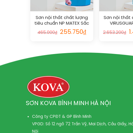
Sơn nội thất chất lượng
Sơn nội thất 
tiêu chuẩn NP MATEX Sắc
VIRUSGUAR
màu dịu mát vs RAL
Giá
Giá
G
255.750
₫
1
465.000
₫
2.653.200
₫
gốc
hiện
g
là:
tại
là
465.000₫.
là:
2.
255.750₫.
SƠN KOVA BÌNH MINH HÀ NỘI
Công ty CPĐT & GP Bình Minh
VPGD: Số 12 ngõ 72 Trần Vỹ, Mai Dịch, Cầu Giấy, H
Nội