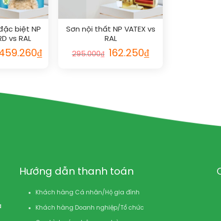
đặc biệt NP
Sơn nội thất NP VATEX vs
D vs RAL
RAL
iá
Giá
Giá
Giá
.459.260
₫
162.250
₫
295.000
₫
ốc
hiện
gốc
hiện
:
tại
là:
tại
653.200₫.
là:
295.000₫.
là:
1.459.260₫.
162.250₫.
Hướng dẫn thanh toán
Khách hàng Cá nhân/Hộ gia đình
à
Khách hàng Doanh nghiệp/Tổ chức