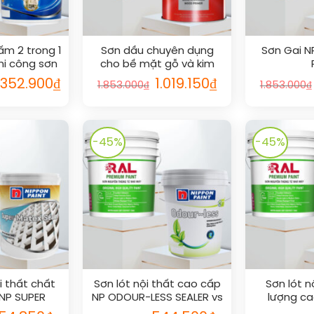
m 2 trong 1
Sơn dầu chuyên dụng
Sơn Gai N
hi công sơn
cho bề mặt gỗ và kim
200 vs RAL
loại vs RAL
á
Giá
Giá
Giá
.352.900
₫
1.019.150
₫
1.853.000
₫
1.853.000
₫
ốc
hiện
gốc
hiện
tại
là:
tại
278.000₫.
là:
1.853.000₫.
là:
2.352.900₫.
1.019.150₫.
-45%
-45%
i thất chất
Sơn lót nội thất cao cấp
Sơn lót n
 NP SUPER
NP ODOUR-LESS SEALER vs
lượng ca
ER vs RAL
RAL
SEALE