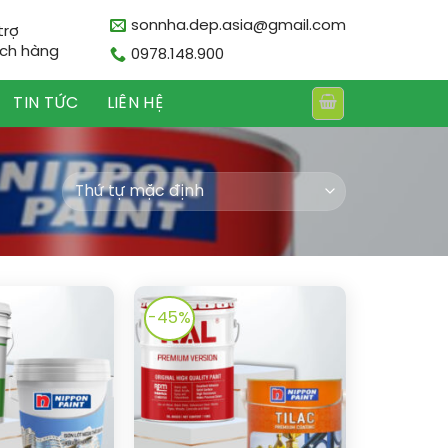
sonnha.dep.asia@gmail.com
trợ
ch hàng
0978.148.900
TIN TỨC
LIÊN HỆ
-45%