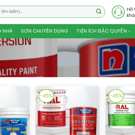
Hỗ 
khá
G NHÀ
SƠN CHUYÊN DỤNG
TIỆN ÍCH ĐẶC QUYỀN
-45%
-45%