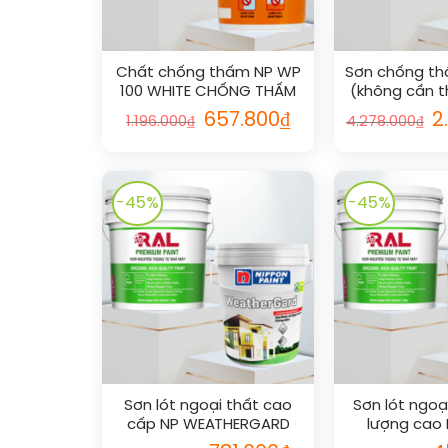
Chất chống thấm NP WP
Sơn chống thấ
100 WHITE CHỐNG THẤM
(không cần t
vs RAL
lót) NP WP 
Giá
Giá
Gi
657.800
₫
2
1.196.000
₫
4.278.000
₫
gốc
hiện
g
là:
tại
là:
1.196.000₫.
là:
4.
657.800₫.
-45%
-45%
Sơn lót ngoại thất cao
Sơn lót ngoạ
cấp NP WEATHERGARD
lượng cao
SEALER vs RAL
MATEX SEAL