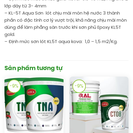
lớp dày từ 3- 4mm
– KL-5T Aqua Sơn lót chịu mài mòn hệ nước 3 thành
phần có đặc tính cơ lý vượt trội, khả năng chịu mài mòn
dùng để làm phẳng sàn trước khi sơn phủ Epoxy KL5T
gold.
– Định mức sơn lót KL5T aqua kova: 1,0 – 1,5 m2/Kg.
Sản phẩm tương tự
-9%
-9%