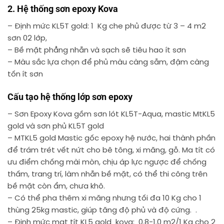
2. Hệ thống sơn epoxy Kova
– Định mức KL5T gold: 1 Kg che phủ được từ 3 – 4 m2
sơn 02 lớp,
– Bề mặt phẳng nhẵn và sạch sẽ tiêu hao ít sơn
– Màu sắc lựa chọn để phủ màu càng sẫm, đậm càng
tốn ít sơn
Cấu tạo hệ thống lớp sơn epoxy
– Sơn Epoxy Kova gồm sơn lót KL5T-Aqua, mastic MtKL5
gold và sơn phủ KL5T gold
– MTKL5 gold Mastic gốc epoxy hệ nước, hai thành phần
để trám trét vết nứt cho bê tông, xi măng, gỗ. Ma tít có
ưu điểm chống mài mòn, chịu áp lực ngược để chống
thấm, trang trí, làm nhẵn bề mặt, có thể thi công trên
bề mặt còn ẩm, chưa khô.
– Có thể pha thêm xi măng nhưng tối đa 10 Kg cho 1
thùng 25kg mastic, giúp tăng độ phủ và độ cứng. .
– Định mức mat tít KL5 gold kova: 0.8-1.0 m2/1 Kg cho 2