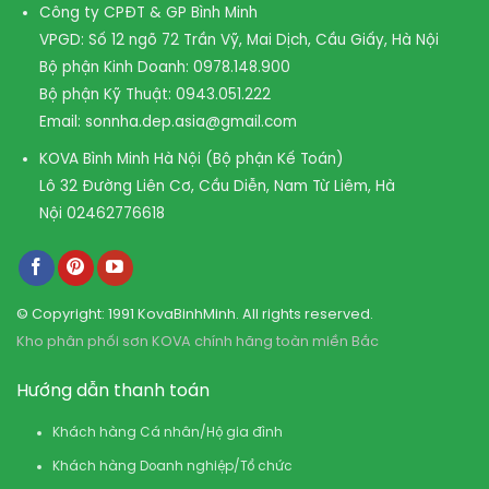
Công ty CPĐT & GP Bình Minh
VPGD: Số 12 ngõ 72 Trần Vỹ, Mai Dịch, Cầu Giấy, Hà Nội
Bộ phận Kinh Doanh:
0978.148.900
Bộ phận Kỹ Thuật:
0943.051.222
Email:
sonnha.dep.asia@gmail.com
KOVA Bình Minh Hà Nội (Bộ phận Kế Toán)
Lô 32 Đường Liên Cơ, Cầu Diễn, Nam Từ Liêm, Hà
Nội
02462776618
© Copyright: 1991 KovaBinhMinh. All rights reserved.
Kho phân phối sơn KOVA chính hãng toàn miền Bắc
Hướng dẫn thanh toán
Khách hàng Cá nhân/Hộ gia đình
Khách hàng Doanh nghiệp/Tổ chức