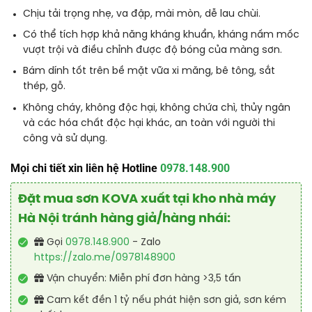
Chịu tải trọng nhẹ, va đập, mài mòn, dễ lau chùi.
Có thể tích hợp khả năng kháng khuẩn, kháng nấm mốc
vượt trội và điều chỉnh được độ bóng của màng sơn.
Bám dính tốt trên bề mặt vữa xi măng, bê tông, sắt
thép, gỗ.
Không cháy, không độc hại, không chứa chì, thủy ngân
và các hóa chất độc hại khác, an toàn với người thi
công và sử dụng.
Mọi chi tiết xin liên hệ Hotline
0978.148.900
Đặt mua sơn KOVA xuất tại kho nhà máy
Hà Nội tránh hàng giả/hàng nhái:
Gọi
0978.148.900
- Zalo
https://zalo.me/0978148900
Vận chuyển: Miễn phí đơn hàng >3,5 tấn
Cam kết đền 1 tỷ nếu phát hiện sơn giả, sơn kém