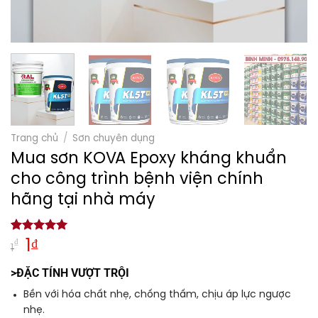
Trang chủ
/
Sơn chuyên dụng
Mua sơn KOVA Epoxy kháng khuẩn
cho công trình bệnh viện chính
hãng tại nhà máy
5.00
1
trên 5
Giá
Giá
₫
1
₫
1
dựa trên
gốc
hiện
đánh giá
>ĐẶC TÍNH VƯỢT TRỘI
là:
tại
1₫.
là:
Bền với hóa chất nhẹ, chống thấm, chịu áp lực ngược
nhẹ.
1₫.