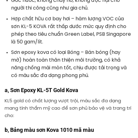
Gốc nước, không cháy nổ, không độc hại cho
người thi công cũng như gia chủ.
Hợp chất hữu cơ bay hơi – hàm lượng VOC của
sơn KL-5 KOVA rất thấp dước mức quy định cho
phép theo tiêu chuẩn Green Label, PSB Singapore
là 50 gam/lít.
Sơn epoxy kova có loại Bóng – Bán bóng (hay
mờ) hoàn toàn thân thiện môi trường, có khả
năng chống mài mòn tốt, chịu được tải trọng và
có màu sắc đa dạng phong phú.
a, Sơn Epoxy KL-5T Gold Kova
KL5 gold có chất lượng vượt trội, màu sắc đa dạng
mang tính thẩm mỹ cao để sơn phủ bảo vệ và trang trí
cho:
b, Bảng màu sơn Kova 1010 mã màu