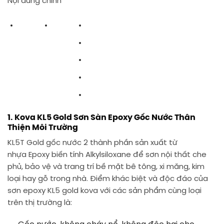
Nội dung chính
1. Kova KL5 Gold Sơn Sàn Epoxy Gốc Nước Thân
Thiện Môi Trường
KL5T Gold gốc nước 2 thành phần sản xuất từ
nhựa Epoxy biến tính Alkylsiloxane để sơn nội thất che
phủ, bảo vệ và trang trí bề mặt bê tông, xi măng, kim
loại hay gỗ trong nhà. Điểm khác biệt và độc đáo của
sơn epoxy KL5 gold kova với các sản phẩm cùng loại
trên thị trường là: