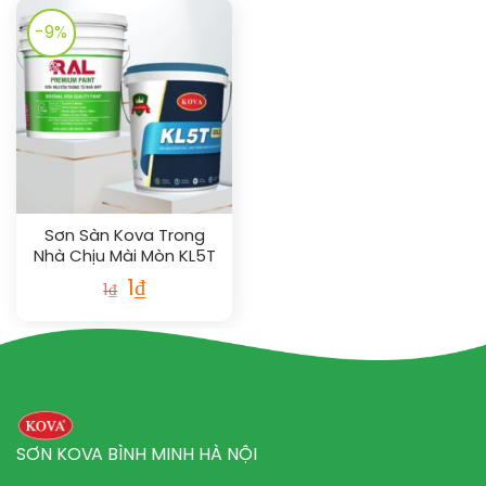
-9%
Sơn Sàn Kova Trong
Nhà Chịu Mài Mòn KL5T
Bóng – Gold (20kg)
Giá
Giá
1
₫
1
₫
gốc
hiện
là:
tại
1₫.
là:
1₫.
SƠN KOVA BÌNH MINH HÀ NỘI