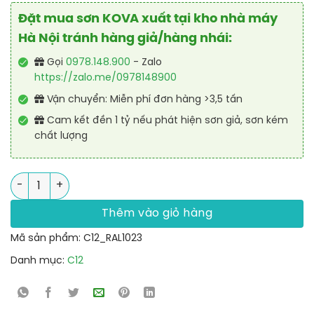
Đặt mua sơn KOVA xuất tại kho nhà máy
Hà Nội tránh hàng giả/hàng nhái:
Gọi
0978.148.900
- Zalo
https://zalo.me/0978148900
Vận chuyển: Miễn phí đơn hàng >3,5 tấn
Cam kết đền 1 tỷ nếu phát hiện sơn giả, sơn kém
chất lượng
Sơn bó vỉa bê tông phản quang Alkyd nhanh khô RAL RASIDE 
Thêm vào giỏ hàng
Mã sản phẩm:
C12_RAL1023
Danh mục:
C12