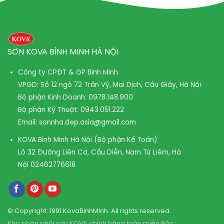
SƠN KOVA BÌNH MINH HÀ NỘI
Công ty CPĐT & GP Bình Minh
VPGD: Số 12 ngõ 72 Trần Vỹ, Mai Dịch, Cầu Giấy, Hà Nội
Bộ phận Kinh Doanh:
0978.148.900
Bộ phận Kỹ Thuật:
0943.051.222
Email:
sonnha.dep.asia@gmail.com
KOVA Bình Minh Hà Nội (Bộ phận Kế Toán)
Lô 32 Đường Liên Cơ, Cầu Diễn, Nam Từ Liêm, Hà
Nội
02462776618
© Copyright: 1991 KovaBinhMinh. All rights reserved.
Kho phân phối sơn KOVA chính hãng toàn miền Bắc