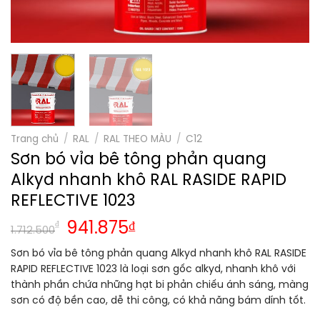
Trang chủ
/
RAL
/
RAL THEO MÀU
/
C12
Sơn bó vỉa bê tông phản quang
Alkyd nhanh khô RAL RASIDE RAPID
REFLECTIVE 1023
Giá
Giá
₫
941.875
₫
1.712.500
gốc
hiện
Sơn bó vỉa bê tông phản quang Alkyd nhanh khô RAL RASIDE
là:
tại
RAPID REFLECTIVE 1023 là loại sơn gốc alkyd, nhanh khô với
1.712.500₫.
là:
thành phần chứa những hạt bi phản chiếu ánh sáng, màng
941.875₫.
sơn có độ bền cao, dễ thi công, có khả năng bám dính tốt.