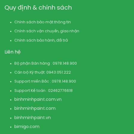
Quy định & chính sách
Chính sách bảo mật thông tin
Chính sách vận chuyển, giao nhận
Chính sách bảo hành, đổi trả
Liên hệ
Bộ phận Bán hàng : 0978.148.900
Cán bộ Kỹ thuật: 0943.051.222
Support miền Bắc : 0978.148.900
Support Kế toán : 02462776618
binhminhpaint.com
.vn
binhminhpaint.com
binhminhpaint.vn
bimigo.com