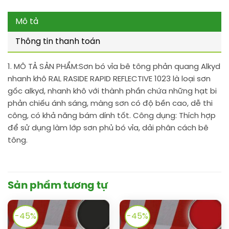
Mô tả
Thông tin thanh toán
1. MÔ TẢ SẢN PHẨM:
Sơn bó vỉa bê tông phản quang Alkyd
nhanh khô RAL RASIDE RAPID REFLECTIVE 1023 là loại sơn
gốc alkyd, nhanh khô với thành phần chứa những hạt bi
phản chiếu ánh sáng, màng sơn có độ bền cao, dễ thi
công, có khả năng bám dính tốt. Công dụng: Thích hợp
để sử dụng làm lớp sơn phủ bó vỉa, dải phân cách bê
tông.
Sản phẩm tương tự
-45%
-45%