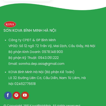
2.212.500₫.
là:
1.216.875₫.
SƠN KOVA BÌNH MINH HÀ NỘI
Công ty CPĐT & GP Bình Minh
VPGD: Số 12 ngõ 72 Trần Vỹ, Mai Dịch, Cầu Giấy, Hà Nội
Bộ phận Kinh Doanh:
0978.148.900
Bộ phận Kỹ Thuật:
0943.051.222
Email:
sonnha.dep.asia@gmail.com
KOVA Bình Minh Hà Nội (Bộ phận Kế Toán)
Lô 32 Đường Liên Cơ, Cầu Diễn, Nam Từ Liêm, Hà
Nội
02462776618
© Copyright: 1991 KovaBinhMinh. All rights reserved.