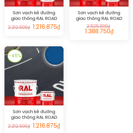
Sơn vạch kẻ đường
Sơn vạch kẻ đường
giao thông RAL ROAD
giao thông RAL ROAD
LINE 9016
LINE 6024
Giá
Giá
1.216.875
₫
2.525.000
₫
2.212.500
₫
gốc
hiện
Giá
Giá
1.388.750
₫
là:
tại
gốc
hiện
2.212.500₫.
là:
là:
tại
1.216.875₫.
2.525.000₫.
là:
1.388.750₫
-45%
Sơn vạch kẻ đường
giao thông RAL ROAD
LINE 5017
Giá
Giá
1.216.875
₫
2.212.500
₫
gốc
hiện
là:
tại