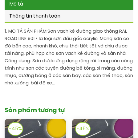
Mô tả
Thông tin thanh toán
1. MÔ TẢ SẢN PHẨM:
Sơn vạch kẻ đường giao thông RAL
ROAD LINE 9017 là loại sơn dầu gốc acrylic. Màng sơn có
độ bền cao, nhanh khô, chịu thời tiết tốt và chịu được
tải nặng, phù hợp cho sơn vạch kẻ đường và sàn nhà.
Công dụng: Sơn được ứng dụng rộng rãi trong các công
trình như sơn các tuyến đường bê tông, xi măng, đường
nhựa, đường băng ở các sân bay, các sân thể thao, sàn
nhà xưởng, bãi đỗ xe…
Sản phẩm tương tự
-45%
-45%