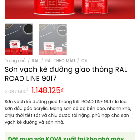
Trang chủ
/
RAL
/
RAL THEO MÀU
/
C9
Sơn vạch kẻ đường giao thông RAL
ROAD LINE 9017
Giá
Giá
₫
1.148.125
₫
2.087.500
gốc
hiện
Sơn vạch kẻ đường giao thông RAL ROAD LINE 9017 là loại
là:
tại
sơn dầu gốc acrylic. Màng sơn có độ bền cao, nhanh khô,
2.087.500₫.
là:
chịu thời tiết tốt và chịu được tải nặng, phù hợp cho sơn
1.148.125₫.
vạch kẻ đường và sàn nhà.
Đặt mua sơn KOVA xuất tại kho nhà máy