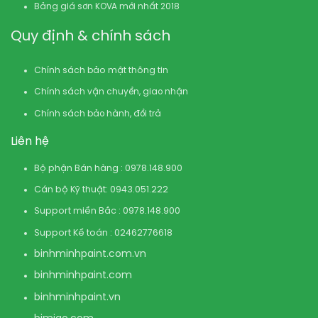
Bảng giá sơn KOVA mới nhất 2018
Quy định & chính sách
Chính sách bảo mật thông tin
Chính sách vận chuyển, giao nhận
Chính sách bảo hành, đổi trả
Liên hệ
Bộ phận Bán hàng : 0978.148.900
Cán bộ Kỹ thuật: 0943.051.222
Support miền Bắc : 0978.148.900
Support Kế toán : 02462776618
binhminhpaint.com
.vn
binhminhpaint.com
binhminhpaint.vn