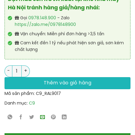
Hà Nội tránh hàng giả/hàng nhái:
Gọi
0978.148.900
- Zalo
https://zalo.me/0978148900
Vận chuyển: Miễn phí đơn hàng >3,5 tấn
Cam kết đền 1 tỷ nếu phát hiện sơn giả, sơn kém
chất lượng
Sơn vạch kẻ đường giao thông RAL ROAD LINE 9017 số lượng
Thêm vào giỏ hàng
Mã sản phẩm:
C9_RAL9017
Danh mục:
C9