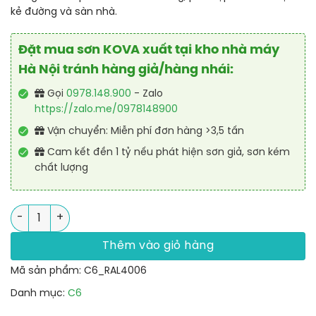
kẻ đường và sàn nhà.
Đặt mua sơn KOVA xuất tại kho nhà máy
Hà Nội tránh hàng giả/hàng nhái:
Gọi
0978.148.900
- Zalo
https://zalo.me/0978148900
Vận chuyển: Miễn phí đơn hàng >3,5 tấn
Cam kết đền 1 tỷ nếu phát hiện sơn giả, sơn kém
chất lượng
Sơn vạch kẻ đường phản quang Alkyd nhanh khô RAL ROAD LI
Thêm vào giỏ hàng
Mã sản phẩm:
C6_RAL4006
Danh mục:
C6