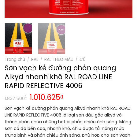
Trang chủ
/
RAL
/
RAL THEO MÀU
/
C6
Sơn vạch kẻ đường phản quang
Alkyd nhanh khô RAL ROAD LINE
RAPID REFLECTIVE 4006
Giá
Giá
₫
1.010.625
₫
1.837.500
gốc
hiện
Sơn vạch kẻ đường phản quang Alkyd nhanh khô RAL ROAD
là:
tại
LINE RAPID REFLECTIVE 4006 là loại sơn dầu gốc alkyd với
1.837.500₫.
là:
thành phần chứa những hạt bi phản chiếu ánh sáng. Màng
1.010.625₫.
sơn có độ bền cao, nhanh khô, chịu được tải nặng mức
trung bình và phản chiếu ánh sáng, phù hợp cho sơn vạch