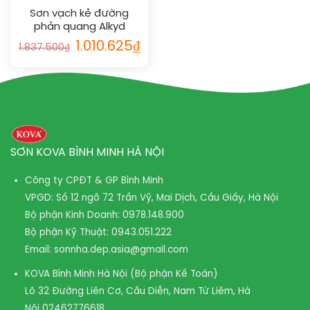
Sơn vạch kẻ đường
phản quang Alkyd
nhanh khô RAL ROAD
Giá
Giá
1.010.625
₫
1.837.500
₫
LINE RAPID REFLECTIVE
gốc
hiện
là:
tại
1023
1.837.500₫.
là:
1.010.625₫.
SƠN KOVA BÌNH MINH HÀ NỘI
Công ty CPĐT & GP Bình Minh
VPGD: Số 12 ngõ 72 Trần Vỹ, Mai Dịch, Cầu Giấy, Hà Nội
Bộ phận Kinh Doanh:
0978.148.900
Bộ phận Kỹ Thuật:
0943.051.222
Email:
sonnha.dep.asia@gmail.com
KOVA Bình Minh Hà Nội (Bộ phận Kế Toán)
Lô 32 Đường Liên Cơ, Cầu Diễn, Nam Từ Liêm, Hà
Nội
02462776618