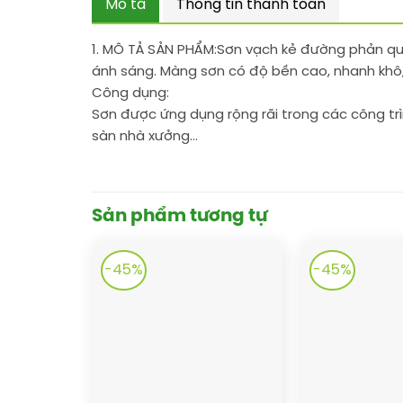
Mô tả
Thông tin thanh toán
1. MÔ TẢ SẢN PHẨM:
Sơn vạch kẻ đường phản qua
ánh sáng. Màng sơn có độ bền cao, nhanh khô, 
Công dụng:
Sơn được ứng dụng rộng rãi trong các công tr
sàn nhà xưởng…
Sản phẩm tương tự
-45%
-45%