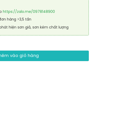
lo
https://zalo.me/0978148900
đơn hàng >3,5 tấn
phát hiện sơn giả, sơn kém chất lượng
ang RAL ROAD LINE REFLECTIVE 4006 số lượng
hêm vào giỏ hàng