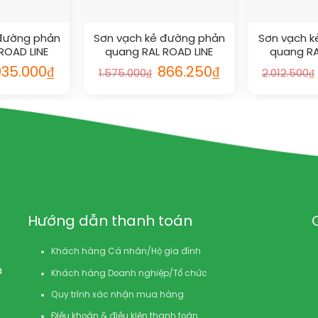
 đường phản
Sơn vạch kẻ đường phản
Sơn vạch k
ROAD LINE
quang RAL ROAD LINE
quang RA
VE 9016
REFLECTIVE 9017
REFLEC
iá
Giá
Giá
Giá
935.000
₫
866.250
₫
1.575.000
₫
2.012.500
₫
ốc
hiện
gốc
hiện
:
tại
là:
tại
.700.000₫.
là:
1.575.000₫.
là:
935.000₫.
866.250₫.
Hướng dẫn thanh toán
Khách hàng Cá nhân/Hộ gia đình
à
Khách hàng Doanh nghiệp/Tổ chức
Quy trình xác nhận mua hàng
Điều khoản & điều kiện thanh toán