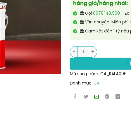
hàng giả/hàng nhái:
Gọi
0978.148.900
- Za
Vận chuyển: Miễn phí 
Cam kết đền 1 tỷ nếu 
Sơn vạch kẻ đường phản qu
T
Mã sản phẩm:
C4_RAL4006
Danh mục:
C4