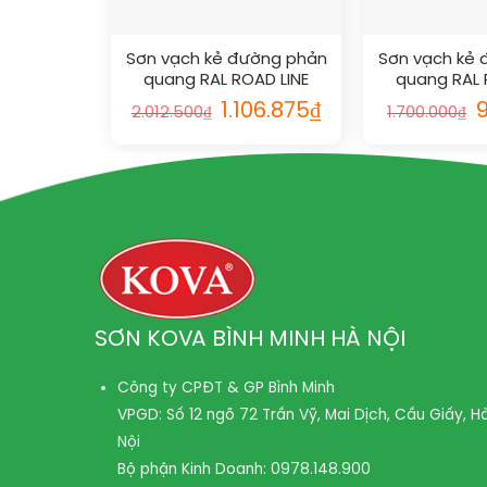
Sơn vạch kẻ đường phản
Sơn vạch kẻ
quang RAL ROAD LINE
quang RAL 
REFLECTIVE 3020
REFLECTI
Giá
Giá
G
1.106.875
₫
2.012.500
₫
1.700.000
₫
gốc
hiện
g
là:
tại
là
2.012.500₫.
là:
1
1.106.875₫.
SƠN KOVA BÌNH MINH HÀ NỘI
Công ty CPĐT & GP Bình Minh
VPGD: Số 12 ngõ 72 Trần Vỹ, Mai Dịch, Cầu Giấy, H
Nội
Bộ phận Kinh Doanh:
0978.148.900