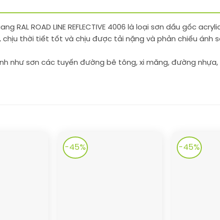
ng RAL ROAD LINE REFLECTIVE 4006 là loại sơn dầu gốc acryli
chịu thời tiết tốt và chịu được tải nặng và phản chiếu ánh
ình như sơn các tuyến đường bê tông, xi măng, đường nhựa,
-45%
-45%