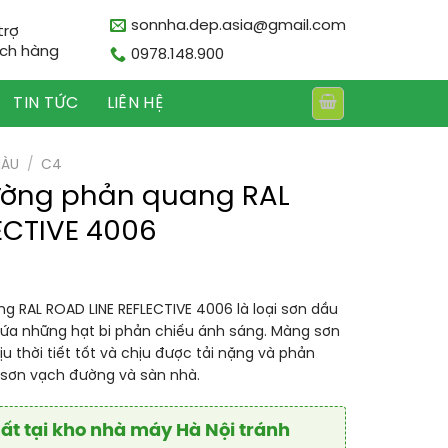
sonnha.dep.asia@gmail.com
trợ
ch hàng
0978.148.900
TIN TỨC
LIÊN HỆ
MÀU
/
C4
ường phản quang RAL
ECTIVE 4006
iá
iện
 RAL ROAD LINE REFLECTIVE 4006 là loại sơn dầu
ại
hứa những hạt bi phản chiếu ánh sáng. Màng sơn
.
à:
u thời tiết tốt và chịu được tải nặng và phản
.106.875₫.
 sơn vạch đường và sàn nhà.
t tại kho nhà máy Hà Nội tránh