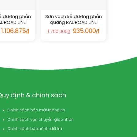
ẻ đường phản
Sơn vạch kẻ đường phản
L ROAD LINE
quang RAL ROAD LINE
TIVE 6024
REFLECTIVE 5017
Giá
Giá
Giá
Giá
1.106.875
₫
935.000
₫
1.700.000
₫
gốc
hiện
gốc
hiện
là:
tại
là:
tại
2.012.500₫.
là:
1.700.000₫.
là:
1.106.875₫.
935.000₫.
Quy định & chính sách
Chính sách bảo mật thông tin
Chính sách vận chuyển, giao nhận
Chính sách bảo hành, đổi trả