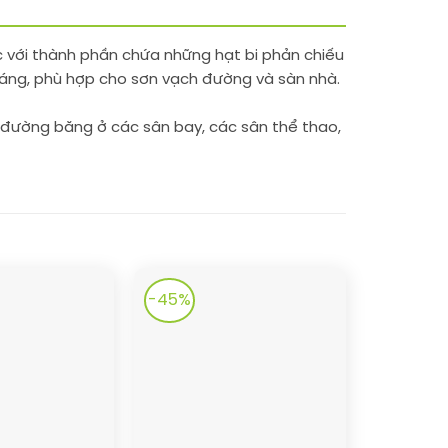
c với thành phần chứa những hạt bi phản chiếu
 sáng, phù hợp cho sơn vạch đường và sàn nhà.
 đường băng ở các sân bay, các sân thể thao,
-45%