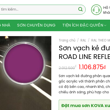
Hỗ 
khá
G NHÀ
SƠN CHUYÊN DỤNG
TIỆN ÍCH ĐẶC QUYỀN
Trang chủ
/
RAL
/
RAL THEO 
Sơn vạch kẻ đ
ROAD LINE REFL
Giá
G
₫
1.106.875
₫
2.012.500
gốc
h
Sơn vạch kẻ đường phản quang
là:
t
gốc acrylic với thành phần c
2.012.500₫
l
có độ bền cao, nhanh khô, chị
1
chiếu ánh sáng, phù hợp cho
Đặt mua sơn KOVA xuấ