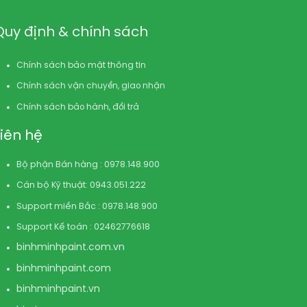
Quy định & chính sách
Chính sách bảo mật thông tin
Chính sách vận chuyển, giao nhận
Chính sách bảo hành, đổi trả
Liên hệ
Bộ phận Bán hàng : 0978.148.900
Cán bộ Kỹ thuật: 0943.051.222
Support miền Bắc : 0978.148.900
Support Kế toán : 02462776618
binhminhpaint.com
.vn
binhminhpaint.com
binhminhpaint.vn