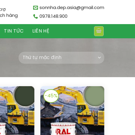
sonnha.dep.asia@gmail.com
trợ
ch hàng
0978.148.900
TIN TỨC
LIÊN HỆ
-45%