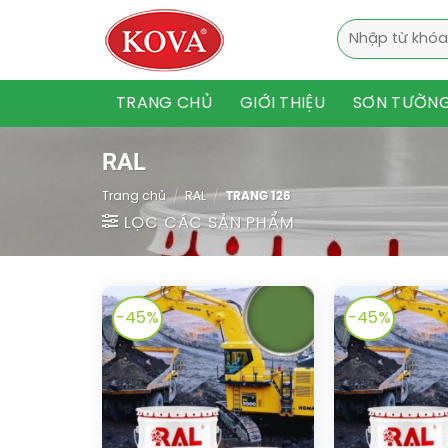
Bỏ
Tìm
qua
kiếm:
nội
dung
TRANG CHỦ
GIỚI THIỆU
SƠN TƯỜN
RAL
Trang chủ
/
RAL
/
TRANG 126
LỌC CÁC SẢN PHẨM
-45%
-45%