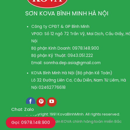
SƠN KOVA BÌNH MINH HÀ NỘI
Công ty CPĐT & GP Bình Minh
VPGD: Số 12 ngõ 72 Trần Vỹ, Mai Dịch, Cầu Giấy, H
Nội
Bộ phận Kinh Doanh:
0978.148.900
Bộ phận Kỹ Thuật:
0943.051.222
Email:
sonnha.dep.asia@gmail.com
KOVA Bình Minh Hà Nội (Bộ phận Kế Toán)
Lô 32 Đường Liên Cơ, Cầu Diễn, Nam Từ Liêm, Hà
Nội
02462776618
Chat Zalo
© Copyright: 1991 KovaBinhMinh. All rights reserved.
Kho phân phối sơn KOVA chính hãng toàn miền Bắc
Gọi: 0978.148.900