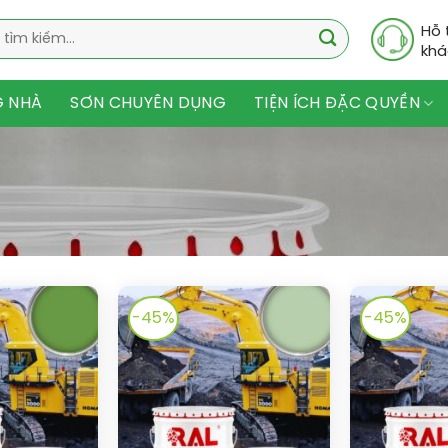
Hỗ 
khá
G NHÀ
SƠN CHUYÊN DỤNG
TIỆN ÍCH ĐẶC QUYỀN
-45%
-45%