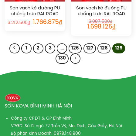
Sơn vạch kẻ đường PU
Sơn vạch kẻ đường PU
chống trơn RAL ROAD
chống trơn RAL ROAD
LINE SHIELD ANTI-SLIP
LINE SHIELD ANTI-SLIP
Giá
Giá
1.766.875
₫
3.087.500
₫
3.212.500
₫
gốc
hiện
9016
9017
Giá
Giá
1.698.125
₫
là:
tại
gốc
hiện
3.212.500₫.
là:
là:
tại
1.766.875₫.
3.087.500₫.
là:
1.698.125₫.
1
2
3
…
126
127
128
129
130
SƠN KOVA BÌNH MINH HÀ NỘI
Công ty CPĐT & GP Bình Minh
VPGD: Số 12 ngõ 72 Trần Vỹ, Mai Dịch, Cầu Giấy, Hà Nội
Bộ phận Kinh Doanh:
0978.148.900