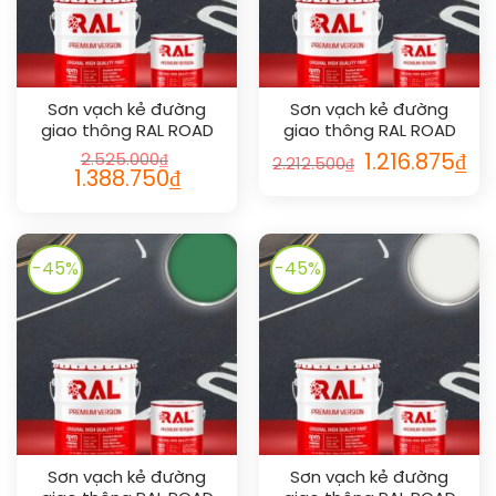
Sơn vạch kẻ đường
Sơn vạch kẻ đường
giao thông RAL ROAD
giao thông RAL ROAD
LINE 4006
LINE 5017
Giá
Giá
2.525.000
₫
1.216.875
₫
2.212.500
₫
gốc
hiện
Giá
Giá
1.388.750
₫
là:
tại
gốc
hiện
2.212.500₫.
là:
là:
tại
1.21
2.525.000₫.
là:
1.388.750₫.
-45%
-45%
Sơn vạch kẻ đường
Sơn vạch kẻ đường