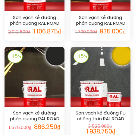
Sơn vạch kẻ đường
Sơn vạch kẻ đường
phản quang RAL ROAD
phản quang RAL ROAD
LINE REFLECTIVE 6024
LINE REFLECTIVE 9016
Giá
Giá
Giá
Giá
1.106.875
₫
935.000
₫
2.012.500
₫
1.700.000
₫
gốc
hiện
gốc
hiện
là:
tại
là:
tại
2.012.500₫.
là:
1.700.000₫.
là:
1.106.875₫.
935.
-45%
-45%
Sơn vạch kẻ đường
Sơn vạch kẻ đường PU
phản quang RAL ROAD
chống trơn RAL ROAD
LINE REFLECTIVE 9017
LINE SHIELD ANTI-SLIP
Giá
Giá
866.250
₫
3.525.000
₫
1.575.000
₫
gốc
hiện
1023
Giá
Giá
1.938.750
₫
là:
tại
gốc
hiện