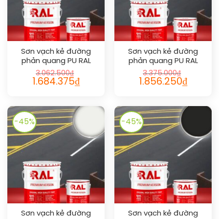
Sơn vạch kẻ đường
Sơn vạch kẻ đường
phản quang PU RAL
phản quang PU RAL
ROAD LINE SHIELD
ROAD LINE SHIELD
3.062.500
₫
3.375.000
₫
REFLECTIVE 5017
REFLECTIVE 6024
Giá
Giá
Giá
Giá
1.684.375
₫
1.856.250
₫
gốc
hiện
gốc
hiện
là:
tại
là:
tại
3.062.500₫.
là:
3.375.000₫.
là:
1.684.375₫.
1.856.250₫
-45%
-45%
Sơn vạch kẻ đường
Sơn vạch kẻ đường