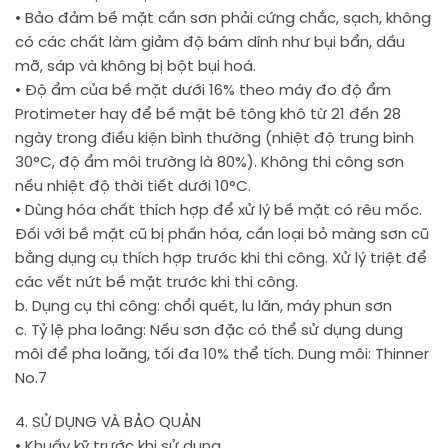
• Bảo đảm bề mặt cần sơn phải cứng chắc, sạch, không
có các chất làm giảm độ bám dính như bụi bẩn, dầu
mỡ, sáp và không bị bột bụi hoá.
• Độ ẩm của bề mặt dưới 16% theo máy đo độ ẩm
Protimeter hay để bề mặt bê tông khô từ 21 đến 28
ngày trong điều kiện bình thường (nhiệt độ trung bình
30°C, độ ẩm môi trường là 80%). Không thi công sơn
nếu nhiệt độ thời tiết dưới 10°C.
• Dùng hóa chất thích hợp để xử lý bề mặt có rêu mốc.
Đối với bề mặt cũ bị phấn hóa, cần loại bỏ màng sơn cũ
bằng dụng cụ thích hợp trước khi thi công. Xử lý triệt để
các vết nứt bề mặt trước khi thi công.
b. Dụng cụ thi công: chổi quét, lu lăn, máy phun sơn
c. Tỷ lệ pha loãng: Nếu sơn đặc có thể sử dụng dung
môi để pha loãng, tối đa 10% thể tích. Dung môi: Thinner
No.7
4. SỬ DỤNG VÀ BẢO QUẢN
• Khuấy kỹ trước khi sử dụng.