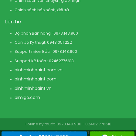
Chính sách vận chuyển, giao nhận
Chính sách bảo hành, đổi trả
Liên hệ
Bộ phận Bán hàng : 0978.148.900
Cán bộ Kỹ thuật: 0943.051.222
Support miền Bắc : 0978.148.900
Support Kế toán : 02462776618
binhminhpaint.com
.vn
binhminhpaint.com
binhminhpaint.vn
bimigo.com
Hotline kỹ thuật: 0978.148.900 - 02462.776618
Copyright 2019 © KovaBinhMinh.Com . Thiết kế website bởi