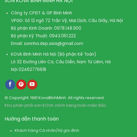
SƠN KOVA BÌNH MINH HÀ NỘI
Công ty CPĐT & GP Bình Minh
VPGD: Số 12 ngõ 72 Trần Vỹ, Mai Dịch, Cầu Giấy, Hà Nội
Bộ phận Kinh Doanh:
0978.148.900
Bộ phận Kỹ Thuật:
0943.051.222
Email:
sonnha.dep.asia@gmail.com
KOVA Bình Minh Hà Nội (Bộ phận Kế Toán)
Lô 32 Đường Liên Cơ, Cầu Diễn, Nam Từ Liêm, Hà
Nội
02462776618
© Copyright: 1991 KovaBinhMinh. All rights reserved.
Kho phân phối sơn KOVA chính hãng toàn miền Bắc
Hướng dẫn thanh toán
Khách hàng Cá nhân/Hộ gia đình