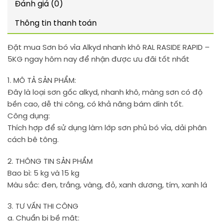
Đánh giá (0)
Thông tin thanh toán
Đặt mua Sơn bó vỉa Alkyd nhanh khô RAL RASIDE RAPID –
5KG ngay hôm nay để nhận được ưu đãi tốt nhất
1. MÔ TẢ SẢN PHẨM:
Đây là loại sơn gốc alkyd, nhanh khô, màng sơn có độ
bền cao, dễ thi công, có khả năng bám dính tốt.
Công dụng:
Thích hợp để sử dụng làm lớp sơn phủ bó vỉa, dải phân
cách bê tông.
2. THÔNG TIN SẢN PHẨM
Bao bì: 5 kg và 15 kg
Màu sắc: đen, trắng, vàng, đỏ, xanh dương, tím, xanh lá
3. TƯ VẤN THI CÔNG
a. Chuẩn bị bề mặt: