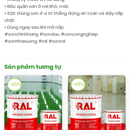
• Bảo quản sơn ở nơi khô, mát.
• Đặt thùng sơn ở vị trí thẳng đứng an toàn và đậy nắp
chặt.
• Dùng ngay sau khi mở nắp.
#sonchinhhang #sondau #soncongnghiep
#sonnhaxuong #ral #sonral
Sản phẩm tương tự
-45%
-45%