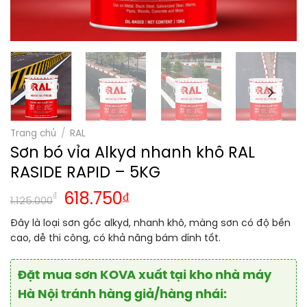
Trang chủ
/
RAL
Sơn bó vỉa Alkyd nhanh khô RAL
RASIDE RAPID – 5KG
Giá
Giá
₫
618.750
₫
1.125.000
gốc
hiện
Đây là loại sơn gốc alkyd, nhanh khô, màng sơn có độ bền
là:
tại
cao, dễ thi công, có khả năng bám dính tốt.
1.125.000₫.
là:
618.750₫.
Đặt mua sơn KOVA xuất tại kho nhà máy
Hà Nội tránh hàng giả/hàng nhái: