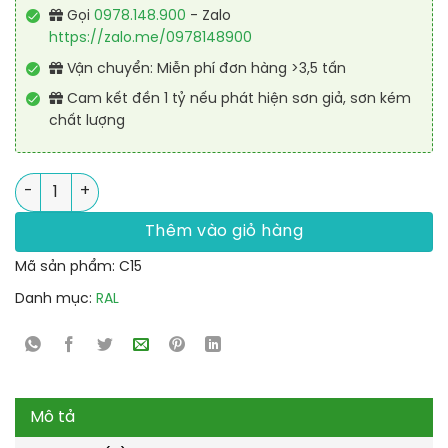
Gọi
0978.148.900
- Zalo
https://zalo.me/0978148900
Vận chuyển: Miễn phí đơn hàng >3,5 tấn
Cam kết đền 1 tỷ nếu phát hiện sơn giả, sơn kém
chất lượng
Sơn bó vỉa Alkyd nhanh khô RAL RASIDE RAPID - 5KG số lượng
Thêm vào giỏ hàng
Mã sản phẩm:
C15
Danh mục:
RAL
Mô tả