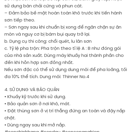
sử dụng bàn chải cứng và phun cát.
– Đảm bảo bề mặt hoàn toàn khô trước khi tiến hành
sơn tiếp theo.
– Sơn ngay sau khi chuẩn bị xong để ngăn chặn sự ăn
mòn và nguy cơ bị bám bụi quay trở lại.
b. Dụng cụ thi công: chổi quét, lu lăn sơn
c. Tỷ lệ pha trộn: Pha trộn theo tỉ lệ A : B như đóng gói
của nhà sản xuất. Dùng máy khuấy hai thành phần cho
đến khi hỗn hợp sơn đồng nhất.
Nếu sơn đặc có thể sử dụng dung môi để pha loãng, tối
đa 10% thể tích. Dung môi: Thinner No.4
4. SỬ DỤNG VÀ BẢO QUẢN
• Khuấy kỹ trước khi sử dụng.
• Bảo quản sơn ở nơi khô, mát.
• Đặt thùng sơn ở vị trí thẳng đứng an toàn và đậy nắp
chặt.
• Dùng ngay sau khi mở nắp.