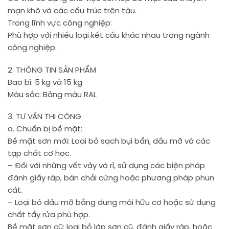
mạn khô và các cấu trúc trên tàu.
Trong lĩnh vực công nghiệp:
Phù hợp với nhiều loại kết cấu khác nhau trong ngành
công nghiệp.
2. THÔNG TIN SẢN PHẨM
Bao bì: 5 kg và 15 kg
Màu sắc: Bảng màu RAL
3. TƯ VẤN THI CÔNG
a. Chuẩn bị bề mặt:
Bề mặt sơn mới: Loại bỏ sạch bụi bẩn, dầu mỡ và các
tạp chất cơ học.
– Đối với những vết vảy và rỉ, sử dụng các biện pháp
đánh giấy ráp, bàn chải cứng hoặc phương pháp phun
cát.
– Loại bỏ dầu mỡ bằng dung môi hữu cơ hoặc sử dụng
chất tẩy rửa phù hợp.
Bề mặt sơn cũ: loại bỏ lớp sơn cũ, đánh giấy ráp, hoặc