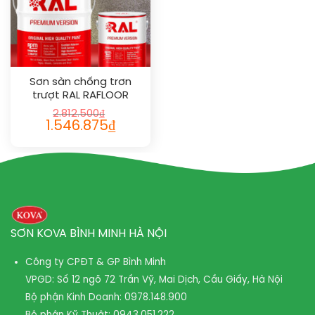
Sơn sàn chống trơn
trượt RAL RAFLOOR
ANTI-SLIP
2.812.500
₫
Giá
Giá
1.546.875
₫
gốc
hiện
là:
tại
2.812.500₫.
là:
1.546.875₫.
SƠN KOVA BÌNH MINH HÀ NỘI
Công ty CPĐT & GP Bình Minh
VPGD: Số 12 ngõ 72 Trần Vỹ, Mai Dịch, Cầu Giấy, Hà Nội
Bộ phận Kinh Doanh:
0978.148.900