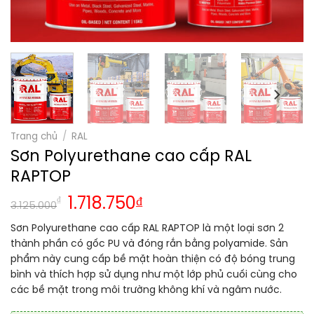
Trang chủ
/
RAL
Sơn Polyurethane cao cấp RAL
RAPTOP
Giá
Giá
₫
1.718.750
₫
3.125.000
gốc
hiện
Sơn Polyurethane cao cấp RAL RAPTOP là một loại sơn 2
là:
tại
thành phần có gốc PU và đóng rắn bằng polyamide. Sản
3.125.000₫.
là:
phẩm này cung cấp bề mặt hoàn thiện có độ bóng trung
1.718.750₫.
bình và thích hợp sử dụng như một lớp phủ cuối cùng cho
các bề mặt trong môi trường không khí và ngâm nước.