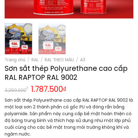
Trang chủ
/
RAL
/
RAL THEO MÀU
/
A3
Sơn sắt thép Polyurethane cao cấp
RAL RAPTOP RAL 9002
Giá
Giá
₫
1.787.500
₫
3.250.000
gốc
hiện
Sơn sắt thép Polyurethane cao cấp RAL RAPTOP RAL 9002 là
là:
tại
một loại sơn 2 thành phần có gốc PU và đóng rắn bằng
3.250.000₫.
là:
polyamide. Sản phẩm này cung cấp bề mặt hoàn thiện có
1.787.500₫.
độ bóng trung bình và thích hợp sử dụng như một lớp phủ
cuối cùng cho các bề mặt trong môi trường không khí và
ngâm nước.