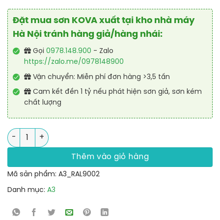
Đặt mua sơn KOVA xuất tại kho nhà máy
Hà Nội tránh hàng giả/hàng nhái:
Gọi
0978.148.900
- Zalo
https://zalo.me/0978148900
Vận chuyển: Miễn phí đơn hàng >3,5 tấn
Cam kết đền 1 tỷ nếu phát hiện sơn giả, sơn kém
chất lượng
Sơn sắt thép Polyurethane cao cấp RAL RAPTOP RAL 9002 số 
Thêm vào giỏ hàng
Mã sản phẩm:
A3_RAL9002
Danh mục:
A3