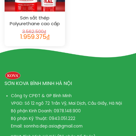
Sơn sắt thép
Polyurethane cao cấp
RAL RAPTOP RAL 1004
3.562.500
₫
Giá
Giá
1.959.375
₫
gốc
hiện
là:
tại
3.562.500₫.
là:
1.959.375₫.
SƠN KOVA BÌNH MINH HÀ NỘI
Công ty CPĐT & GP Bình Minh
VPGD: Số 12 ngõ 72 Trần Vỹ, Mai Dịch, Cầu Giấy, Hà Nội
Bộ phận Kinh Doanh:
0978.148.900
Bộ phận Kỹ Thuật:
0943.051.222
Email:
sonnha.dep.asia@gmail.com