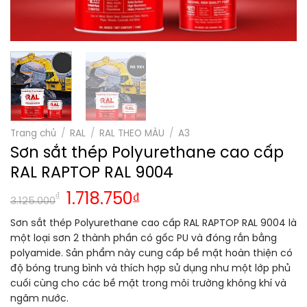
Trang chủ
/
RAL
/
RAL THEO MÀU
/
A3
Sơn sắt thép Polyurethane cao cấp
RAL RAPTOP RAL 9004
Giá
Giá
₫
1.718.750
₫
3.125.000
gốc
hiện
Sơn sắt thép Polyurethane cao cấp RAL RAPTOP RAL 9004 là
là:
tại
một loại sơn 2 thành phần có gốc PU và đóng rắn bằng
3.125.000₫.
là:
polyamide. Sản phẩm này cung cấp bề mặt hoàn thiện có
1.718.750₫.
độ bóng trung bình và thích hợp sử dụng như một lớp phủ
cuối cùng cho các bề mặt trong môi trường không khí và
ngâm nước.