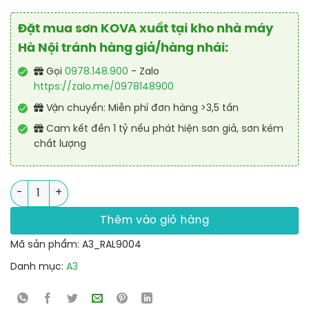
Đặt mua sơn KOVA xuất tại kho nhà máy
Hà Nội tránh hàng giả/hàng nhái:
Gọi
0978.148.900
- Zalo
https://zalo.me/0978148900
Vận chuyển: Miễn phí đơn hàng >3,5 tấn
Cam kết đền 1 tỷ nếu phát hiện sơn giả, sơn kém
chất lượng
Sơn sắt thép Polyurethane cao cấp RAL RAPTOP RAL 9004 số
Thêm vào giỏ hàng
Mã sản phẩm:
A3_RAL9004
Danh mục:
A3