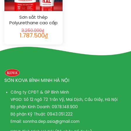
Sơn sắt thép
Polyurethane cao cấp
RAL RAPTOP RAL 1013
3.250.000
₫
Giá
Giá
1.787.500
₫
gốc
hiện
là:
tại
3.250.000₫.
là:
1.787.500₫.
SƠN KOVA BÌNH MINH HÀ NỘI
Công ty CPĐT & GP Bình Minh
VPGD: Số 12 ngõ 72 Trần Vỹ, Mai Dịch, Cầu Giấy, Hà Nội
Bộ phận Kinh Doanh:
0978.148.900
Bộ phận Kỹ Thuật:
0943.051.222
Email:
sonnha.dep.asia@gmail.com